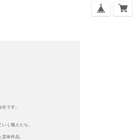
、
会社です。
ていく職人たち。
た芸術作品。