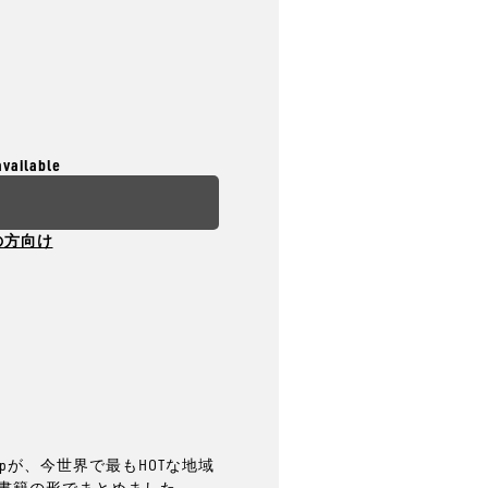
available
t
の方向け
ipが、今世界で最もHOTな地域
いう書籍の形でまとめました。