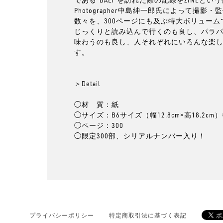
Photographer中島紳一郎氏によって撮影
数々を、300ページにも及ぶ特大ボリュー
じっくりと読み込んで行くのも良し、パラ
味わうのも良し、人それぞれにいろんな楽
す。
＞Detail
◯材 質：紙
◯サイズ：B6サイズ（幅12.8cm×高18.2cm）
◯ページ：300
◯限定300部、シリアルナンバー入り！
プライバシーポリシー
特定商取引法に基づく表記