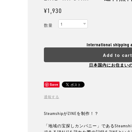
¥1,930
数量
International shipping 
Add to car
日本国内にお住まい
Save
通報する
SteamshipがZINEを制作！？
「地域の宝探しカンパニー」であるSteamsh
である"BALI"を訪れた際の記録をZINEと